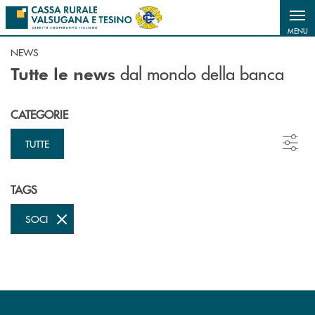
Salta al contenuto principale
MENU
NEWS
dal mondo della banca
Tutte le news
CATEGORIE
TUTTE
TAGS
SOCI