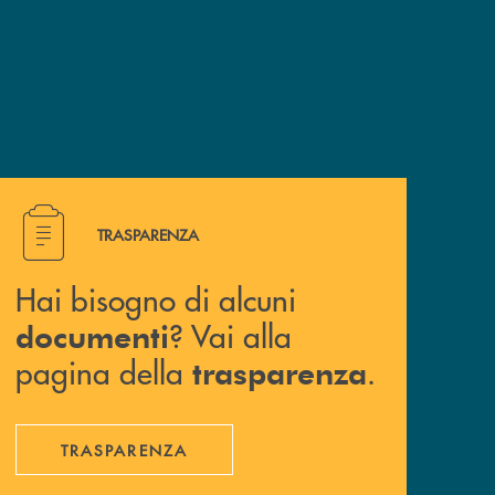
Hai bisogno di alcuni documenti ? Vai alla pagina della 
TRASPARENZA
Hai bisogno di alcuni
? Vai alla
documenti
pagina della
.
trasparenza
TRASPARENZA