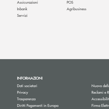
Assicurazioni
POS
Inbank
Agribusiness
Servizi
INFORMAZIONI
Dati societari
Nuovo defin
Privacy
Reclami e R
Trasparenza
Accessibili
Apre una nuova finestra
Diritti Pagamenti in Europa
Firma Elet