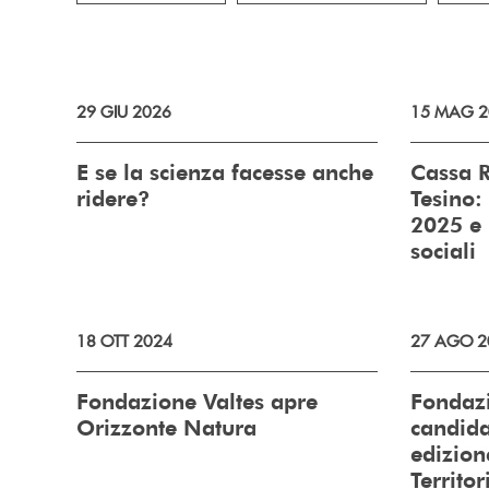
29 GIU 2026
15 MAG 2
E se la scienza facesse anche
Cassa R
ridere?
Tesino:
2025 e 
sociali
18 OTT 2024
27 AGO 2
Fondazione Valtes apre
Fondazi
Orizzonte Natura
candida
edizione
Territor