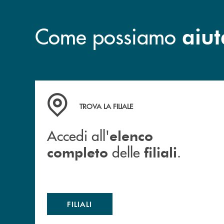
Come possiamo
aiut
Accedi all' elenco completo delle filiali .
TROVA LA FILIALE
Accedi all'
elenco
delle
.
completo
filiali
FILIALI