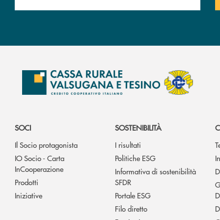
SOCI
SOSTENIBILITÀ
C
Il Socio protagonista
I risultati
T
IO Socio - Carta
Politiche ESG
I
InCooperazione
Informativa di sostenibilità
D
Prodotti
SFDR
G
Iniziative
Portale ESG
D
Filo diretto
D