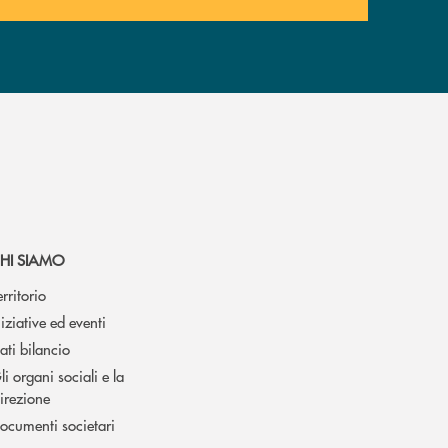
HI SIAMO
erritorio
niziative ed eventi
ati bilancio
li organi sociali e la
irezione
ocumenti societari