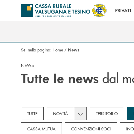
Salta al contenuto principale
PRIVATI
Sei nella pagina:
Home
/
News
NEWS
dal m
Tutte le news
Toggle subcategories dropd
TUTTE
NOVITÀ
TERRITORIO
CASSA MUTUA
CONVENZIONI SOCI
INC