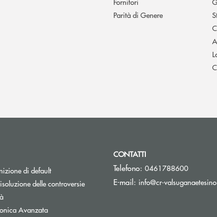
Fornitori
G
Parità di Genere
S
C
A
L
C
CONTATTI
Telefono:
0461788600
izione di default
E-mail:
info@cr-valsuganaetesino
isoluzione delle controversie
tà
tronica Avanzata