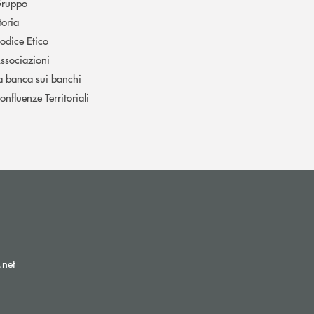
ruppo
toria
odice Etico
ssociazioni
a banca sui banchi
onfluenze Territoriali
(si apre l’app di posta elettronica)
.net