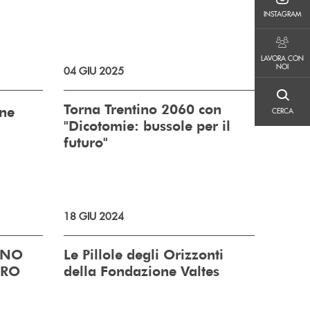
INSTAGRAM
INSTAGRAM
LAVORA CON NOI
LAVORA CON
NOI
04 GIU 2025
CERCA
Torna Trentino 2060 con
one
CERCA
"Dicotomie: bussole per il
futuro"
18 GIU 2024
ANO
Le Pillole degli Orizzonti
TRO
della Fondazione Valtes